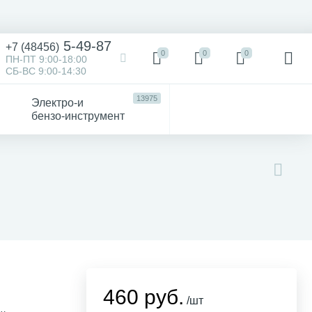
5-49-87
+7 (48456)
0
0
0
ПН-ПТ 9:00-18:00
СБ-ВС 9:00-14:30
13975
Электро-и
бензо-инструмент
473
52
4747
Victorinox
Хозтовары
авто
460 руб.
/шт