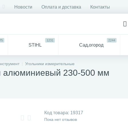
Новости
Оплата и доставка
Контакты
75
1231
2244
STIHL
Сад,огород
750
6053
ДЛЯ
Все
нструмент
Угольники измерительные
СТРОЙКИ И РЕМОНТА
для 
и алюминиевый 230-500 мм
57
94
антехника
Прочее
Код товара:
19317
Пока нет отзывов