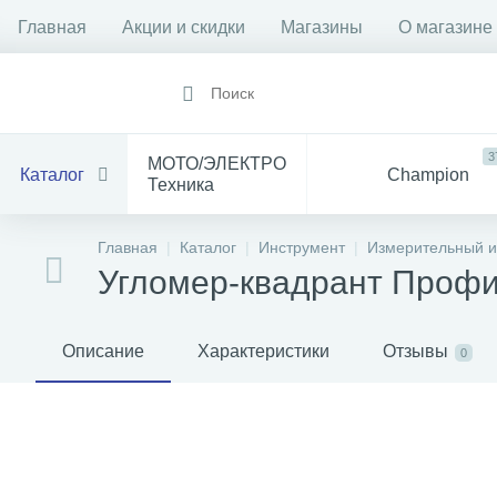
Главная
Акции и скидки
Магазины
О магазине
3
МОТО/ЭЛЕКТРО
Каталог
Champion
Техника
1912
14
Все
Главная
Каталог
Инструмент
Измерительный и
Инструмент
для Мототехники
Угломер-квадрант Проф
1528
84
Электрика
Баня
С
Описание
Характеристики
Отзывы
0