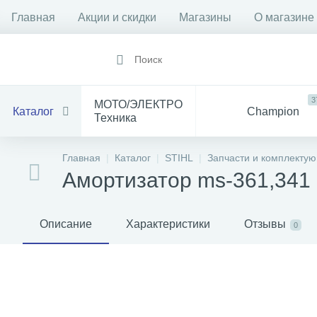
Главная
Акции и скидки
Магазины
О магазине
3
МОТО/ЭЛЕКТРО
Каталог
Champion
Техника
1912
14
Все
Главная
Каталог
STIHL
Запчасти и комплекту
Инструмент
для Мототехники
Амортизатор ms-361,341
1528
84
Электрика
Баня
С
Описание
Характеристики
Отзывы
0