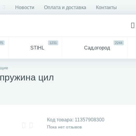
Новости
Оплата и доставка
Контакты
75
1231
2244
STIHL
Сад,огород
750
6053
ДЛЯ
Все
ющие
СТРОЙКИ И РЕМОНТА
для 
 пружина цил
57
94
антехника
Прочее
Код товара:
11357908300
Пока нет отзывов