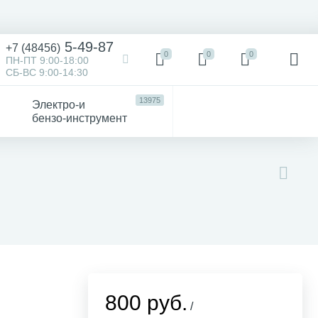
5-49-87
+7 (48456)
0
0
0
ПН-ПТ 9:00-18:00
СБ-ВС 9:00-14:30
13975
Электро-и
бензо-инструмент
473
52
4747
Victorinox
Хозтовары
авто
800 руб.
/