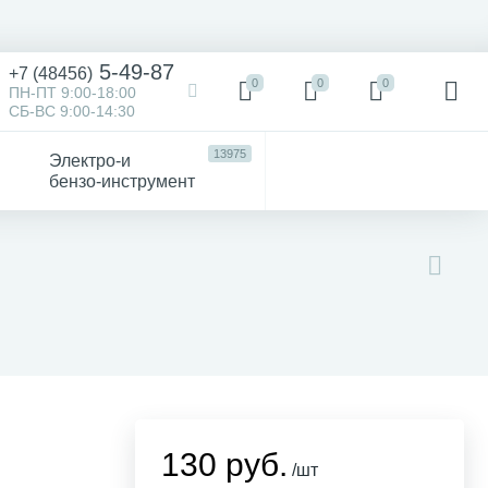
5-49-87
+7 (48456)
0
0
0
ПН-ПТ 9:00-18:00
СБ-ВС 9:00-14:30
13975
Электро-и
бензо-инструмент
473
52
4747
Victorinox
Хозтовары
авто
130 руб.
/шт