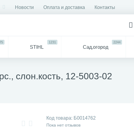
Новости
Оплата и доставка
Контакты
75
1231
2244
STIHL
Сад,огород
750
6053
ДЛЯ
Все
СТРОЙКИ И РЕМОНТА
для 
рс., слон.кость, 12-5003-02
57
94
антехника
Прочее
Код товара:
Б0014762
Пока нет отзывов