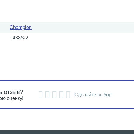
Champion
Т438S-2
ь отзыв?
Сделайте выбор!
ою оценку!