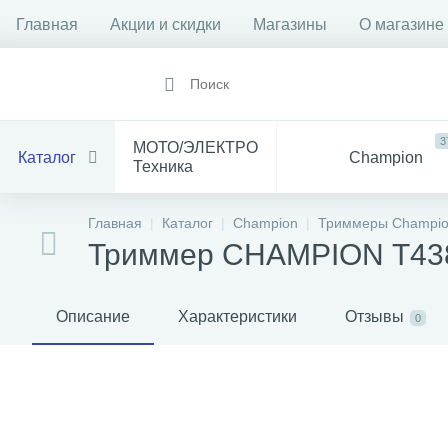
Главная
Акции и скидки
Магазины
О магазине
3
МОТО/ЭЛЕКТРО
Каталог
Champion
Техника
1912
14
Все
Главная
Каталог
Champion
Триммеры Champi
Инструмент
для Мототехники
Триммер CHAMPION Т438S
1528
84
Электрика
Баня
С
Описание
Характеристики
Отзывы
0