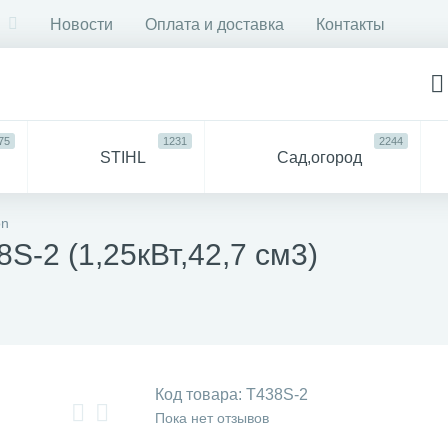
Новости
Оплата и доставка
Контакты
75
1231
2244
STIHL
Сад,огород
750
6053
ДЛЯ
Все
on
СТРОЙКИ И РЕМОНТА
для 
-2 (1,25кВт,42,7 см3)
57
94
антехника
Прочее
Код товара:
Т438S-2
Пока нет отзывов