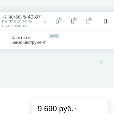
5-49-87
+7 (48456)
0
0
0
ПН-ПТ 9:00-18:00
СБ-ВС 9:00-14:30
13975
Электро-и
бензо-инструмент
473
52
4747
Victorinox
Хозтовары
авто
9 690 руб.
/