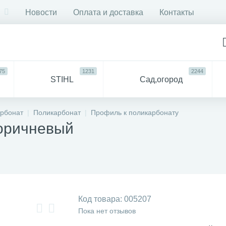
Новости
Оплата и доставка
Контакты
75
1231
2244
STIHL
Сад,огород
750
6053
ДЛЯ
Все
арбонат
Поликарбонат
Профиль к поликарбонату
СТРОЙКИ И РЕМОНТА
для 
оричневый
57
94
антехника
Прочее
Код товара:
005207
Пока нет отзывов