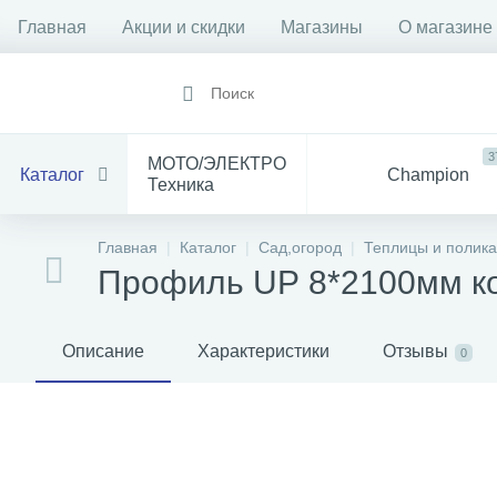
Главная
Акции и скидки
Магазины
О магазине
3
МОТО/ЭЛЕКТРО
Каталог
Champion
Техника
1912
14
Все
Главная
Каталог
Сад,огород
Теплицы и полик
Инструмент
для Мототехники
Профиль UР 8*2100мм к
1528
84
Электрика
Баня
С
Описание
Характеристики
Отзывы
0