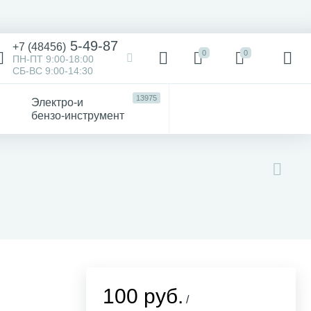
5-49-87
+7 (48456)
0
0
ПН-ПТ 9:00-18:00
СБ-ВС 9:00-14:30
13975
Электро-и
бензо-инструмент
473
52
4747
Victorinox
Хозтовары
авто
100 руб.
/