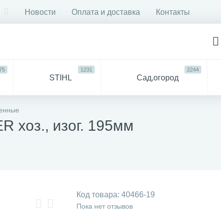
Новости
Оплата и доставка
Контакты
75
1231
2244
STIHL
Сад,огород
750
6053
ДЛЯ
Все
енные
СТРОЙКИ И РЕМОНТА
для 
хоз., изог. 195мм
57
94
антехника
Прочее
Код товара:
40466-19
Пока нет отзывов