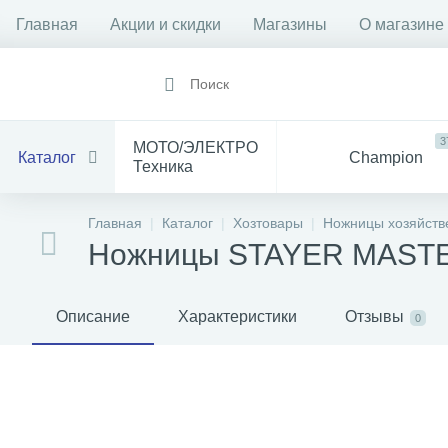
Главная
Акции и скидки
Магазины
О магазине
3
МОТО/ЭЛЕКТРО
Каталог
Champion
Техника
1912
14
Все
Главная
Каталог
Хозтовары
Ножницы хозяйств
Инструмент
для Мототехники
Ножницы STAYER MASTER 
1528
84
Электрика
Баня
С
Описание
Характеристики
Отзывы
0