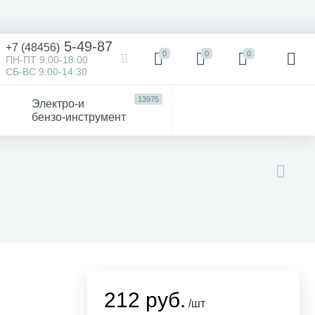
5-49-87
+7 (48456)
0
0
0
ПН-ПТ 9:00-18:00
СБ-ВС 9:00-14:30
13975
Электро-и
бензо-инструмент
473
52
4747
Victorinox
Хозтовары
авто
212 руб.
/шт