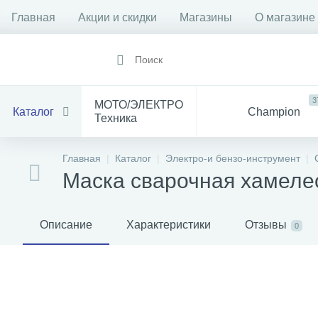
Главная
Акции и скидки
Магазины
О магазине
3
МОТО/ЭЛЕКТРО
Каталог
Champion
Техника
1912
14
Все
Главная
Каталог
Электро-и бензо-инструмент
Инструмент
для Мототехники
Маска сварочная хамелео
1528
84
Электрика
Баня
С
Описание
Характеристики
Отзывы
0