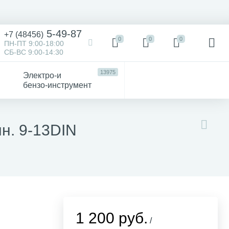
5-49-87
+7 (48456)
0
0
0
ПН-ПТ 9:00-18:00
СБ-ВС 9:00-14:30
13975
Электро-и
бензо-инструмент
473
52
4747
Victorinox
Хозтовары
авто
н. 9-13DIN
1 200 руб.
/