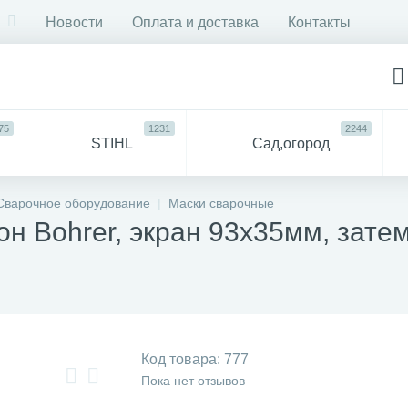
Новости
Оплата и доставка
Контакты
75
1231
2244
STIHL
Сад,огород
750
6053
ДЛЯ
Все
Сварочное оборудование
Маски сварочные
СТРОЙКИ И РЕМОНТА
для 
н Bohrer, экран 93х35мм, затем
57
94
антехника
Прочее
Код товара:
777
Пока нет отзывов