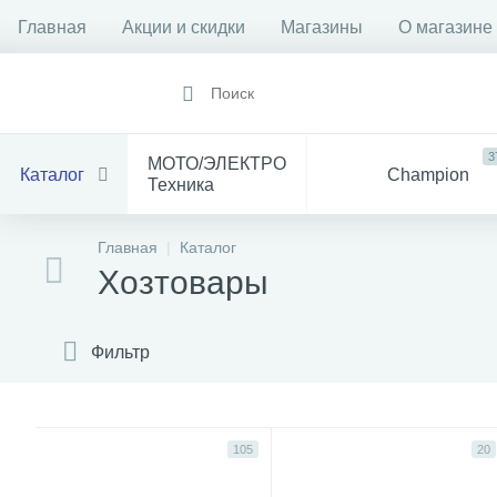
Главная
Акции и скидки
Магазины
О магазине
3
МОТО/ЭЛЕКТРО
Каталог
Champion
Техника
1912
14
Все
Главная
Каталог
Инструмент
для Мототехники
Хозтовары
1528
84
Электрика
Баня
С
Фильтр
105
20