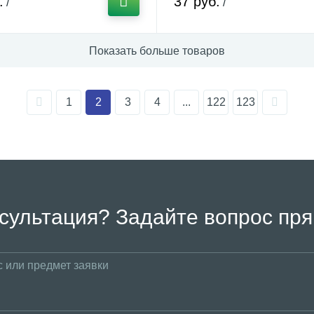
.
37 руб.
/
/
Показать больше товаров
1
2
3
4
...
122
123
сультация? Задайте вопрос пря