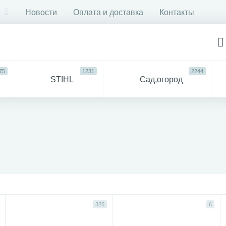
Новости
Оплата и доставка
Контакты
75
1231
2244
STIHL
Сад,огород
750
6053
ДЛЯ
Все
СТРОЙКИ И РЕМОНТА
для 
57
94
антехника
Прочее
325
6