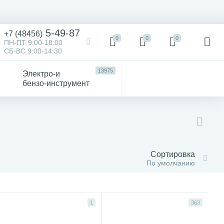
5-49-87
+7 (48456)
0
0
0
ПН-ПТ 9:00-18:00
СБ-ВС 9:00-14:30
13975
Электро-и
бензо-инструмент
473
52
4747
Victorinox
Хозтовары
авто
Сортировка
По умолчанию
1
363