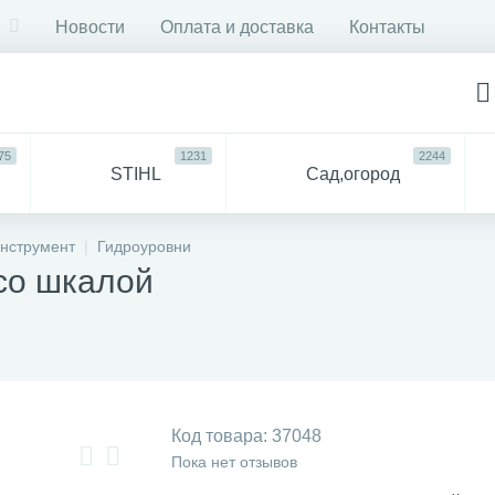
Новости
Оплата и доставка
Контакты
75
1231
2244
STIHL
Сад,огород
750
6053
ДЛЯ
Все
нструмент
Гидроуровни
СТРОЙКИ И РЕМОНТА
для 
со шкалой
57
94
антехника
Прочее
Код товара:
37048
Пока нет отзывов