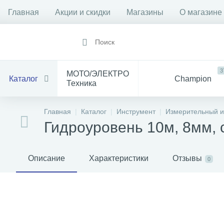
Главная
Акции и скидки
Магазины
О магазине
3
МОТО/ЭЛЕКТРО
Каталог
Champion
Техника
1912
14
Все
Главная
Каталог
Инструмент
Измерительный и
Инструмент
для Мототехники
Гидроуровень 10м, 8мм, 
1528
84
Электрика
Баня
С
Описание
Характеристики
Отзывы
0