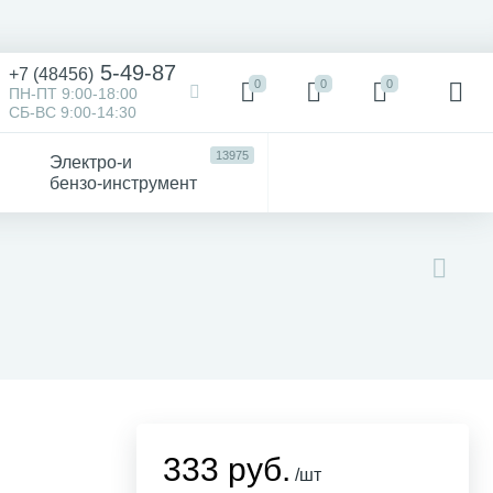
5-49-87
+7 (48456)
0
0
0
ПН-ПТ 9:00-18:00
СБ-ВС 9:00-14:30
13975
Электро-и
бензо-инструмент
473
52
4747
Victorinox
Хозтовары
авто
333 руб.
/шт