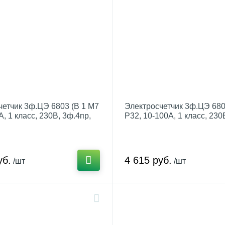
четчик 3ф.ЦЭ 6803 (В 1 М7
Электросчетчик 3ф.ЦЭ 680
А, 1 класс, 230В, 3ф.4пр,
Р32, 10-100А, 1 класс, 230
 1Т, (в уп. 8шт.)) а
в щиток, 1Т, (в уп. 8шт.))
уб.
4 615 руб.
/шт
/шт