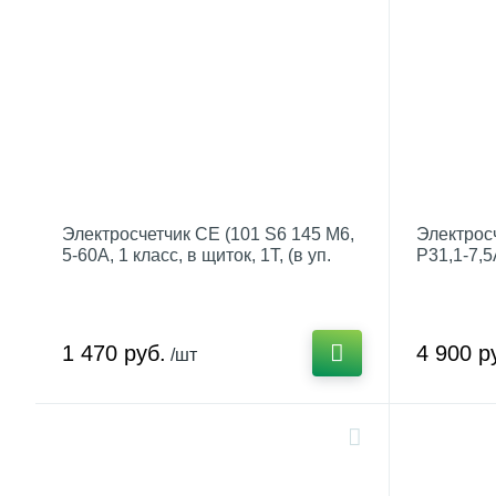
Электросчетчик СЕ (101 S6 145 М6,
Электрос
5-60А, 1 класс, в щиток, 1Т, (в уп.
Р31,1-7,5
10шт.)) арт.101001003007789
дин.рейка,
1 470 руб.
4 900 р
/шт