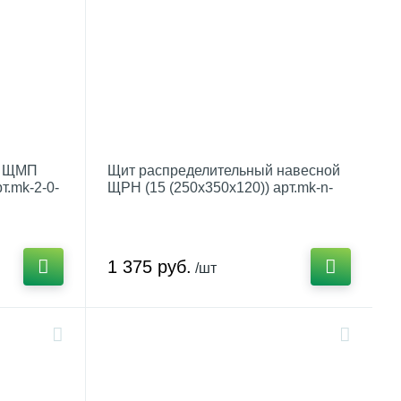
ю ЩМП
Щит распределительный навесной
т.mk-2-0-
ЩРН (15 (250х350х120)) арт.mk-n-
15-01-31
1 375 руб.
/шт