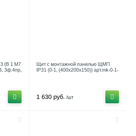
3 (В 1 М7
Щит с монтажной панелью ЩМП
В, 3ф.4пр,
IP31 (0-1, (400х200х150)) арт.mk-0-1-
31
1 630 руб.
/шт