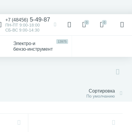
5-49-87
+7 (48456)
0
0
ПН-ПТ 9:00-18:00
СБ-ВС 9:00-14:30
13975
Электро-и
бензо-инструмент
473
52
4747
Victorinox
Хозтовары
авто
Сортировка
По умолчанию