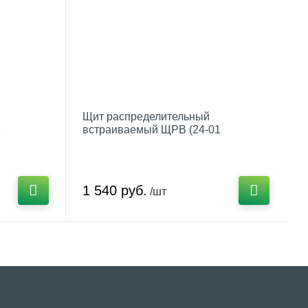
Щит распределительный
1
встраиваемый ЩРВ (24-01
-31
(350х300х120)) арт.mk-v-24-31
1 540 руб.
/шт