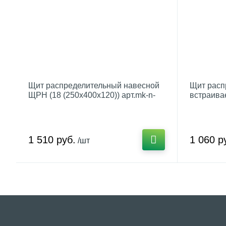
Щит распределительный навесной
Щит расп
ЩРН (18 (250х400х120)) арт.mk-n-
встраива
18-01-31
(220х300х
1 510 руб.
1 060 р
/шт