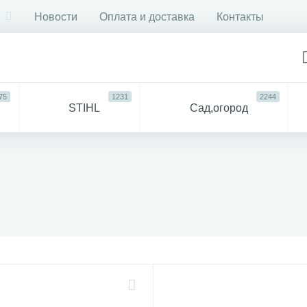
Новости
Оплата и доставка
Контакты
75
1231
2244
STIHL
Сад,огород
750
6053
ДЛЯ
Все
СТРОЙКИ И РЕМОНТА
для 
57
94
антехника
Прочее