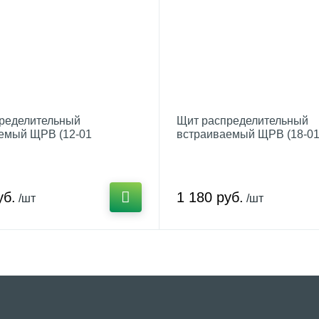
ределительный
Щит распределительный
емый ЩРВ (12-01
встраиваемый ЩРВ (18-0
120)) арт.mk-v-12-01-31
(220х400х120)) арт.mk-v-18
уб.
1 180 руб.
/шт
/шт