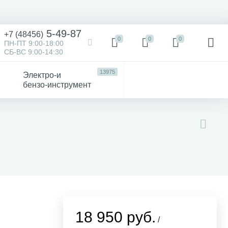
5-49-87
+7 (48456)
0
0
0
ПН-ПТ 9:00-18:00
СБ-ВС 9:00-14:30
13975
Электро-и
бензо-инструмент
473
52
4747
Victorinox
Хозтовары
авто
18 950 руб.
/