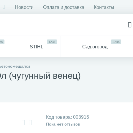
Новости
Оплата и доставка
Контакты
75
1231
2244
STIHL
Сад,огород
750
6053
ДЛЯ
Все
Бетономешалки
СТРОЙКИ И РЕМОНТА
для 
л (чугунный венец)
57
94
антехника
Прочее
Код товара:
003916
Пока нет отзывов