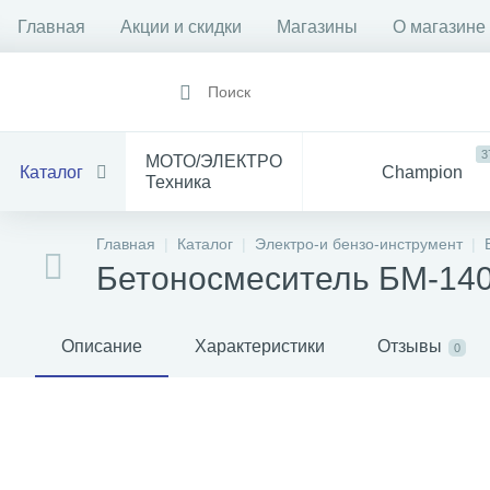
Главная
Акции и скидки
Магазины
О магазине
3
МОТО/ЭЛЕКТРО
Каталог
Champion
Техника
1912
14
Все
Главная
Каталог
Электро-и бензо-инструмент
Инструмент
для Мототехники
Бетоносмеситель БМ-140
1528
84
Электрика
Баня
С
Описание
Характеристики
Отзывы
0