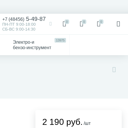
5-49-87
+7 (48456)
0
0
0
ПН-ПТ 9:00-18:00
СБ-ВС 9:00-14:30
13975
Электро-и
бензо-инструмент
473
52
4747
Victorinox
Хозтовары
авто
2 190 руб.
/шт