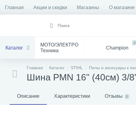
Главная
Акции и скидки
Магазины
О магазине
3
МОТО/ЭЛЕКТРО
Каталог
Champion
Техника
1912
14
Все
Главная
Каталог
STIHL
Пилы и аксесуары к пи
Инструмент
для Мототехники
Шина PMN 16" (40см) 3/8" 
1528
84
Электрика
Баня
С
Описание
Характеристики
Отзывы
0