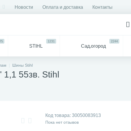
Новости
Оплата и доставка
Контакты
75
1231
2244
STIHL
Сад,огород
750
6053
ДЛЯ
Все
лам
Шины Stihl
СТРОЙКИ И РЕМОНТА
для 
1,1 55зв. Stihl
57
94
антехника
Прочее
Код товара:
30050083913
Пока нет отзывов