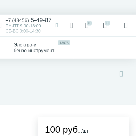
5-49-87
+7 (48456)
0
0
ПН-ПТ 9:00-18:00
СБ-ВС 9:00-14:30
13975
Электро-и
бензо-инструмент
473
52
4747
Victorinox
Хозтовары
авто
100 руб.
/шт